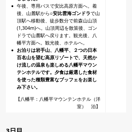
午後、専用バスで安比高原方面へ。着
後、山麓駅から
○安比雲海ゴンドラ
で山
頂駅へ移動後、徒歩数分で前森山山頂
(1,304m)へ。山頂周辺を散策後、ゴン
ドラで山麓駅へ戻ります。観光後、八
幡平方面へ。観光後、ホテルへ。
お泊りは岩手山、八幡平、２つの日本
百名山を望む高原リゾートで、天然か
け流しの温泉も楽しめる八幡平マウン
テンホテルです。夕食は厳選した食材
を使った種類豊富なブッフェをお楽し
み下さい。
【八幡平：八幡平マウンテンホテル（洋
室） 泊】
3日目