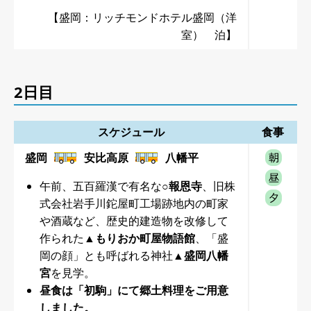
【盛岡：リッチモンドホテル盛岡（洋
室） 泊】
2日目
スケジュール
食事
盛岡
安比高原
八幡平
午前、五百羅漢で有名な
○報恩寺
、旧株
式会社岩手川鉈屋町工場跡地内の町家
や酒蔵など、歴史的建造物を改修して
作られた
▲もりおか町屋物語館
、「盛
岡の顔」とも呼ばれる神社
▲盛岡八幡
宮
を見学。
昼食は「初駒」にて郷土料理をご用意
しました。