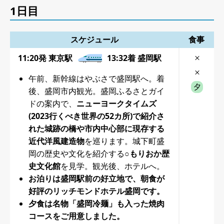
1日目
スケジュール
食事
11:20発 東京駅
13:32着 盛岡駅
午前、新幹線はやぶさで盛岡駅へ。着
後、盛岡市内観光。盛岡ふるさとガイ
ドの案内で、
ニューヨークタイムズ
(2023行くべき世界の52カ所)で紹介さ
れた城跡の橋や市内中心部に現存する
近代洋風建造物
を巡ります。城下町盛
岡の歴史や文化を紹介する
○もりおか歴
史文化館
を見学。観光後、ホテルへ。
お泊りは盛岡駅前の好立地で、朝食が
好評のリッチモンドホテル盛岡です。
夕食は名物「盛岡冷麺」も入った焼肉
コースをご用意しました。