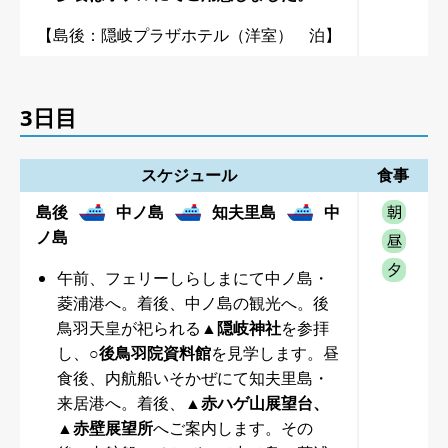
【島後：隠岐プラザホテル（洋室） 泊】
3日目
スケジュール
食事
島後
中ノ島
知夫里島
中
ノ島
午前、フェリーしらしまにて中ノ島・
菱浦港へ。着後、中ノ島の観光へ。後
鳥羽天皇が祀られる
▲隠岐神社
を参拝
し、
○後鳥羽院資料館
を見学します。昼
食後、内航船いそかぜにて知夫里島・
来居港へ。着後、
▲赤ハゲ山展望台、
▲赤壁展望所
へご案内します。その