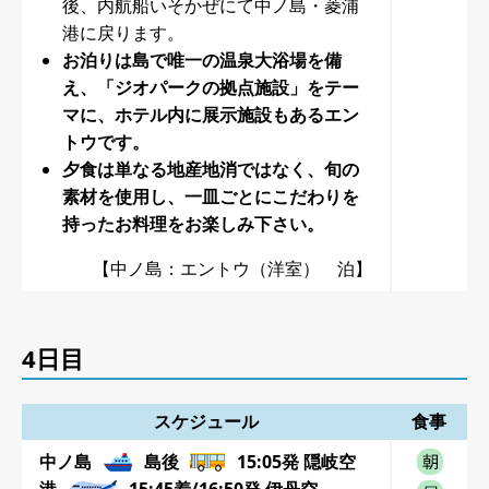
後、内航船いそかぜにて中ノ島・菱浦
港に戻ります。
お泊りは島で唯一の温泉大浴場を備
え、「ジオパークの拠点施設」をテー
マに、ホテル内に展示施設もあるエン
トウです。
夕食は単なる地産地消ではなく、旬の
素材を使用し、一皿ごとにこだわりを
持ったお料理をお楽しみ下さい。
【中ノ島：エントウ（洋室） 泊】
4日目
スケジュール
食事
中ノ島
島後
15:05発 隠岐空
港
15:45着/16:50発 伊丹空