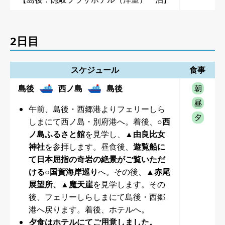
2日目
スケジュール
食事
島後
西ノ島
島後
午前、島後・西郷港よりフェリーしら
しまにて西ノ島・別府港へ。着後、
○西
ノ島ふるさと館
を見学し、
▲由良比女
神社
を参拝します。昼食後、
遊覧船に
て日本屈指の奇岩の絶景がご覧いただ
ける○国賀海岸巡り
へ。その後、
▲赤尾
展望所、▲魔天崖
を見学します。その
後、フェリーしらしまにて島後・西郷
港へ戻ります。着後、ホテルへ。
夕食はホテルにてご用意しました。