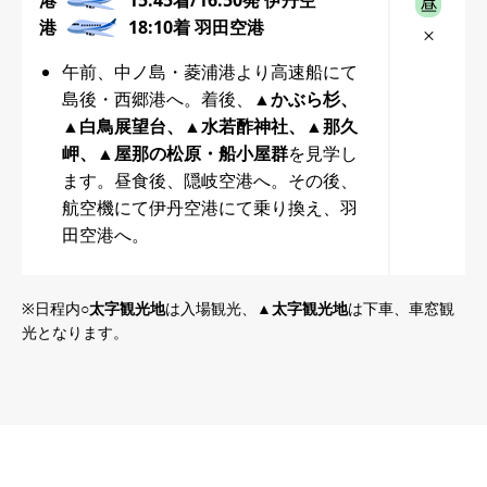
港
18:10着 羽田空港
午前、中ノ島・菱浦港より高速船にて
島後・西郷港へ。着後、
▲かぶら杉、
▲白鳥展望台、▲水若酢神社、▲那久
岬、▲屋那の松原・船小屋群
を見学し
ます。昼食後、隠岐空港へ。その後、
航空機にて伊丹空港にて乗り換え、羽
田空港へ。
日程内
○太字観光地
は入場観光、
▲太字観光地
は下車、車窓観
光となります。