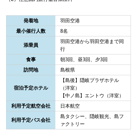
発着地
羽田空港
最小催行人数
8名
羽田空港から羽田空港まで同
添乗員
行
食事
朝3回、昼3回、夕3回
訪問地
島根県
【島後】隠岐プラザホテル
宿泊予定ホテル
（洋室）
【中ノ島】エントウ（洋室）
利用予定航空会社
日本航空
島タクシー、隠岐観光、島フ
利用予定バス会社
ァクトリー