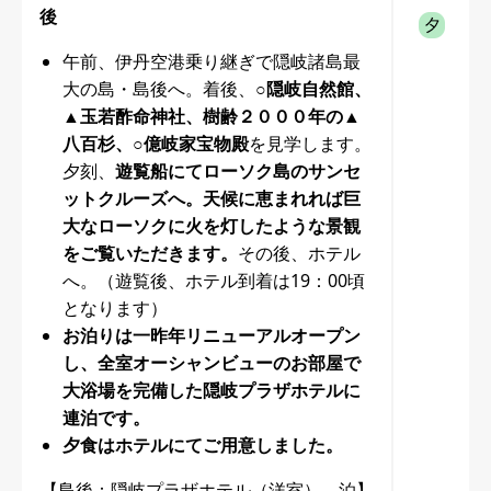
後
午前、伊丹空港乗り継ぎで隠岐諸島最
大の島・島後へ。着後、
○隠岐自然館、
▲玉若酢命神社、樹齢２０００年の▲
八百杉、○億岐家宝物殿
を見学します。
夕刻、
遊覧船にてローソク島のサンセ
ットクルーズへ。天候に恵まれれば巨
大なローソクに火を灯したような景観
をご覧いただきます。
その後、ホテル
へ。（遊覧後、ホテル到着は19：00頃
となります）
お泊りは一昨年リニューアルオープン
し、全室オーシャンビューのお部屋で
大浴場を完備した隠岐プラザホテルに
連泊です。
夕食はホテルにてご用意しました。
【島後：隠岐プラザホテル（洋室） 泊】