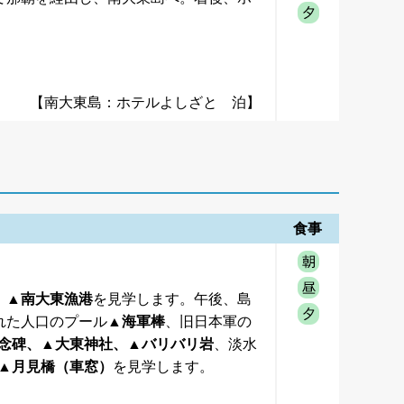
【南大東島：ホテルよしざと 泊】
食事
、▲南大東漁港
を見学します。午後、島
れた人口のプール
▲海軍棒
、旧日本軍の
念碑、▲大東神社、▲バリバリ岩
、淡水
▲月見橋（車窓）
を見学します。