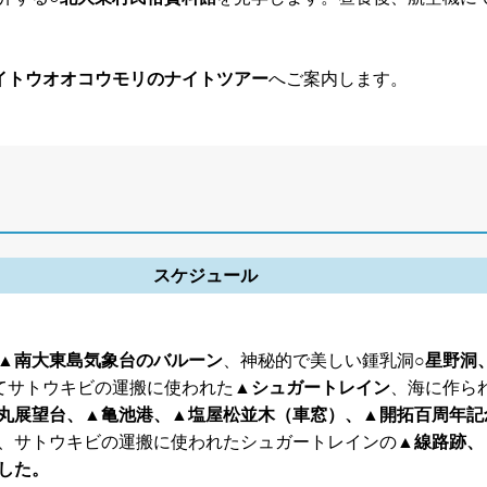
イトウオオコウモリのナイトツアー
へご案内します。
スケジュール
▲南大東島気象台のバルーン
、神秘的で美しい鍾乳洞
○星野洞
てサトウキビの運搬に使われた
▲シュガートレイン
、海に作ら
丸展望台、▲亀池港、▲塩屋松並木（車窓）、▲開拓百周年記
、サトウキビの運搬に使われたシュガートレインの
▲線路跡、
した。