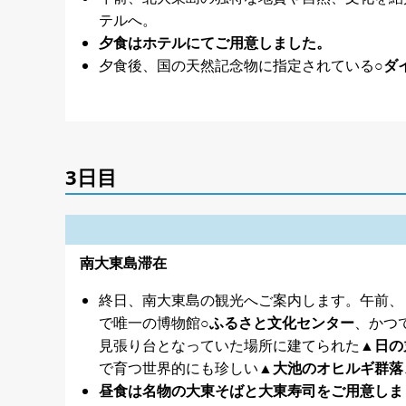
テルへ。
夕食はホテルにてご用意しました。
夕食後、国の天然記念物に指定されている
○ダ
3日目
南大東島滞在
終日、南大東島の観光へご案内します。午前、
で唯一の博物館
○ふるさと文化センター
、かつ
見張り台となっていた場所に建てられた
▲日の
で育つ世界的にも珍しい
▲大池のオヒルギ群落
昼食は名物の大東そばと大東寿司をご用意しま