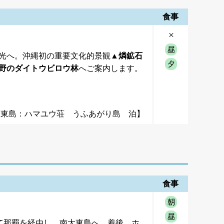
食事
光へ。沖縄初の重要文化的景観
▲燐鉱石
野のダイトウビロウ林
へご案内します。
大東島：ハマユウ荘 うふあがり島 泊】
食事
て那覇を経由し、南大東島へ。着後、ホ