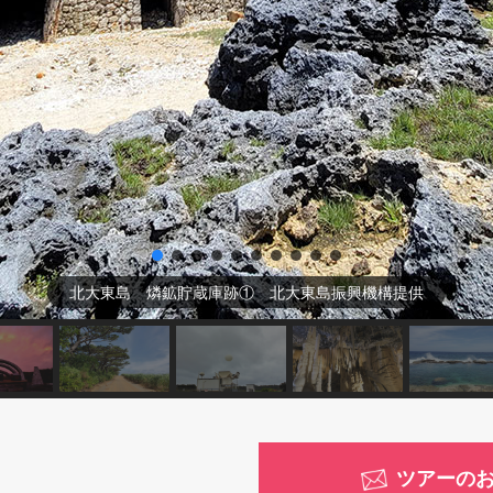
北大東島 燐鉱貯蔵庫跡① 北大東島振興機構提供
ツアーの