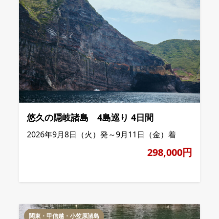
悠久の隠岐諸島 4島巡り 4日間
2026年9月8日（火）発～9月11日（金）着
298,000円
関東・甲信越・小笠原諸島