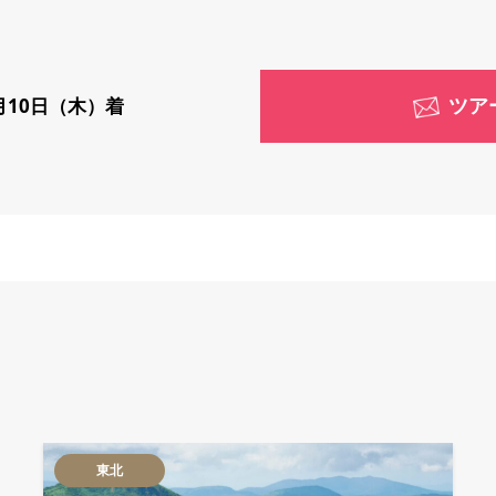
ツア
月10日（木）着
東北