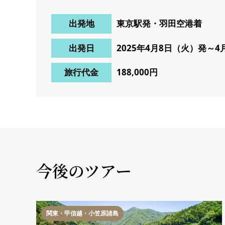
出発地
東京駅発・羽田空港着
出発日
2025年4月8日（火）発～4
旅行代金
188,000円
今後のツアー
関東・甲信越・小笠原諸島