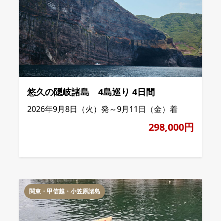
悠久の隠岐諸島 4島巡り 4日間
2026年9月8日（火）発～9月11日（金）着
298,000円
関東・甲信越・小笠原諸島