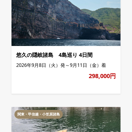
悠久の隠岐諸島 4島巡り 4日間
2026年9月8日（火）発～9月11日（金）着
298,000円
関東・甲信越・小笠原諸島