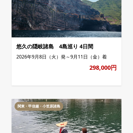
悠久の隠岐諸島 4島巡り 4日間
2026年9月8日（火）発～9月11日（金）着
298,000円
関東・甲信越・小笠原諸島