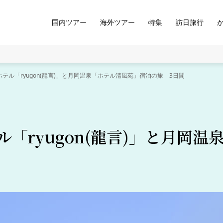
国内ツアー
海外ツアー
特集
訪日旅行
テル「ryugon(龍言)」と月岡温泉「ホテル清風苑」宿泊の旅 3日間
ル「ryugon(龍言)」と月岡