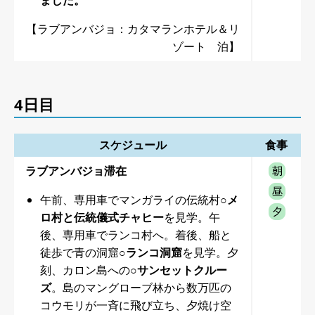
【ラブアンバジョ：カタマランホテル＆リ
ゾート 泊】
4日目
スケジュール
食事
ラブアンバジョ滞在
午前、専用車でマンガライの伝統村
○メ
ロ村と伝統儀式チャヒー
を見学。午
後、専用車でランコ村へ。着後、船と
徒歩で青の洞窟
○ランコ洞窟
を見学。夕
刻、カロン島への
○サンセットクルー
ズ
。島のマングローブ林から数万匹の
コウモリが一斉に飛び立ち、夕焼け空