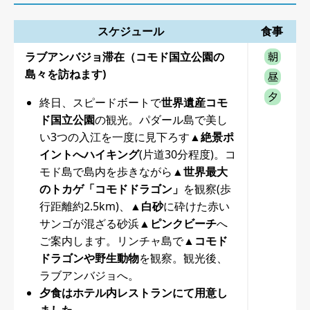
スケジュール
食事
ラブアンバジョ滞在（コモド国立公園の
島々を訪ねます)
終日、スピードボートで
世界遺産コモ
ド国立公園
の観光。パダール島で美し
い3つの入江を一度に見下ろす
▲絶景ポ
イントへハイキング
(片道30分程度)。コ
モド島で島内を歩きながら
▲世界最大
のトカゲ「コモドドラゴン」
を観察(歩
行距離約2.5km)、
▲白砂
に砕けた赤い
サンゴが混ざる砂浜
▲ピンクビーチ
へ
ご案内します。リンチャ島で
▲コモド
ドラゴンや野生動物
を観察。観光後、
ラブアンバジョへ。
夕食はホテル内レストランにて用意し
ました。