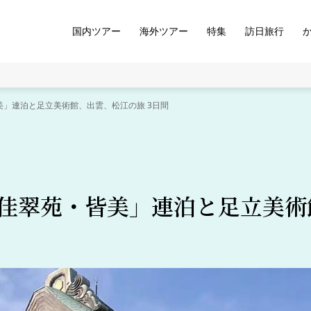
国内ツアー
海外ツアー
特集
訪日旅行
美」連泊と足立美術館、出雲、松江の旅 3日間
佳翠苑・皆美」連泊と足立美術