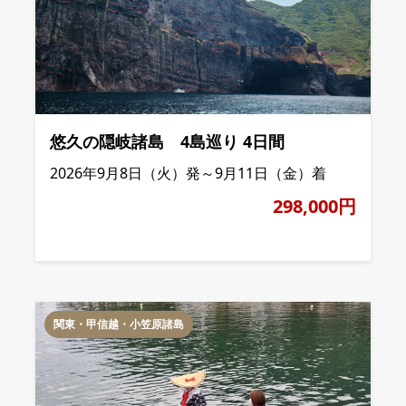
悠久の隠岐諸島 4島巡り 4日間
2026年9月8日（火）発～9月11日（金）着
298,000円
関東・甲信越・小笠原諸島