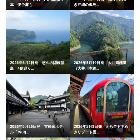
車「伊予灘も...
き沖縄の孤島...
2026年6月2日発 悠久の隠岐諸
2026年5月19日発 大井川鐡道
島 4島巡り...
（大井川本線...
2026年5月26日発 古民家ホテ
2026年5月8日発 えちごトキめ
ル「ryug...
きリゾート雪...