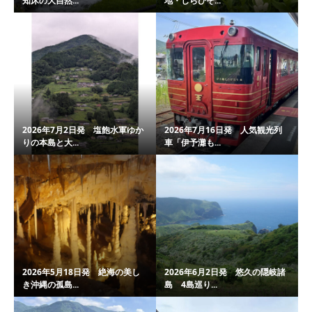
知床の大自然...
地・しらびそ...
2026年7月2日発 塩飽水軍ゆか
2026年7月16日発 人気観光列
りの本島と大...
車「伊予灘も...
2026年5月18日発 絶海の美し
2026年6月2日発 悠久の隠岐諸
き沖縄の孤島...
島 4島巡り...