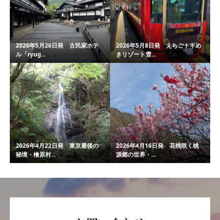
2026年5月26日発 古民家ホテ
2026年5月8日発 えちごトキめ
ル「ryug...
きリゾート雪...
2026年4月22日発 東京最後の
2026年4月16日発 花桃咲く桃
秘境・檜原村...
源郷の世界・...