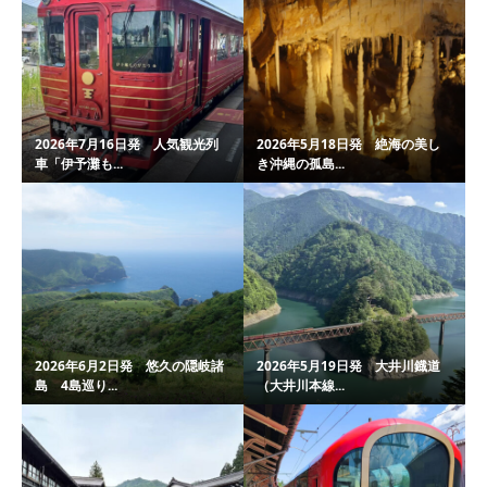
2026年7月16日発 人気観光列
2026年5月18日発 絶海の美し
車「伊予灘も...
き沖縄の孤島...
2026年6月2日発 悠久の隠岐諸
2026年5月19日発 大井川鐡道
島 4島巡り...
（大井川本線...