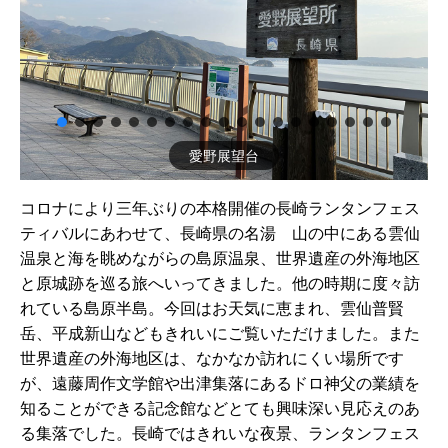
愛野展望台
コロナにより三年ぶりの本格開催の長崎ランタンフェス
ティバルにあわせて、長崎県の名湯 山の中にある雲仙
温泉と海を眺めながらの島原温泉、世界遺産の外海地区
と原城跡を巡る旅へいってきました。他の時期に度々訪
れている島原半島。今回はお天気に恵まれ、雲仙普賢
岳、平成新山などもきれいにご覧いただけました。また
世界遺産の外海地区は、なかなか訪れにくい場所です
が、遠藤周作文学館や出津集落にあるドロ神父の業績を
知ることができる記念館などとても興味深い見応えのあ
る集落でした。長崎ではきれいな夜景、ランタンフェス