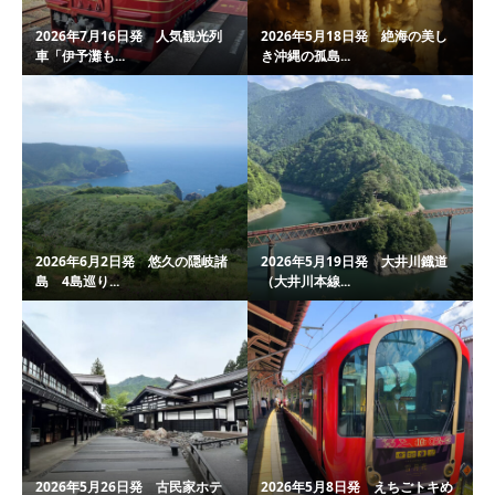
2026年7月16日発 人気観光列
2026年5月18日発 絶海の美し
車「伊予灘も...
き沖縄の孤島...
2026年6月2日発 悠久の隠岐諸
2026年5月19日発 大井川鐡道
島 4島巡り...
（大井川本線...
2026年5月26日発 古民家ホテ
2026年5月8日発 えちごトキめ