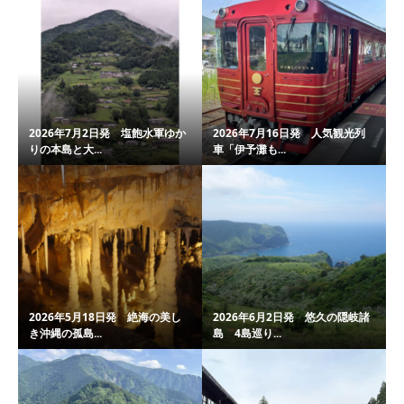
2026年7月2日発 塩飽水軍ゆか
2026年7月16日発 人気観光列
りの本島と大...
車「伊予灘も...
2026年5月18日発 絶海の美し
2026年6月2日発 悠久の隠岐諸
き沖縄の孤島...
島 4島巡り...