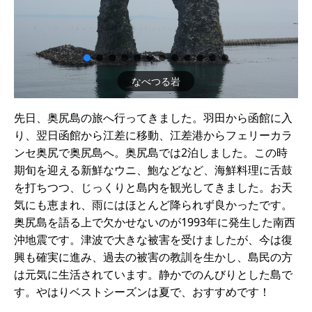
なべつる岩
先日、奥尻島の旅へ行ってきました。羽田から函館に入
り、翌日函館から江差に移動、江差港からフェリーカラ
ンセ奥尻で奥尻島へ。奥尻島では2泊しました。この時
期旬を迎える新鮮なウニ、鮑などなど、海鮮料理に舌鼓
を打ちつつ、じっくりと島内を観光してきました。お天
気にも恵まれ、雨にはほとんど降られず良かったです。
奥尻島を語る上で欠かせないのが1993年に発生した南西
沖地震です。津波で大きな被害を受けましたが、今は復
興も確実に進み、過去の被害の教訓を生かし、島民の方
は元気に生活されています。静かでのんびりとした島で
す。やはりベストシーズンは夏で、おすすめです！