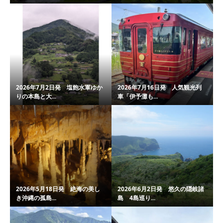
2026年7月2日発 塩飽水軍ゆか
2026年7月16日発 人気観光列
りの本島と大...
車「伊予灘も...
2026年5月18日発 絶海の美し
2026年6月2日発 悠久の隠岐諸
き沖縄の孤島...
島 4島巡り...