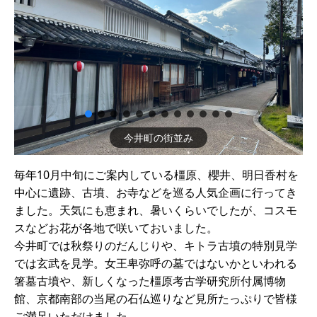
今井町の街並み
毎年10月中旬にご案内している橿原、櫻井、明日香村を
中心に遺跡、古墳、お寺などを巡る人気企画に行ってき
ました。天気にも恵まれ、暑いくらいでしたが、コスモ
スなどお花が各地で咲いておいました。
今井町では秋祭りのだんじりや、キトラ古墳の特別見学
では玄武を見学。女王卑弥呼の墓ではないかといわれる
箸墓古墳や、新しくなった橿原考古学研究所付属博物
館、京都南部の当尾の石仏巡りなど見所たっぷりで皆様
ご満足いただけました。