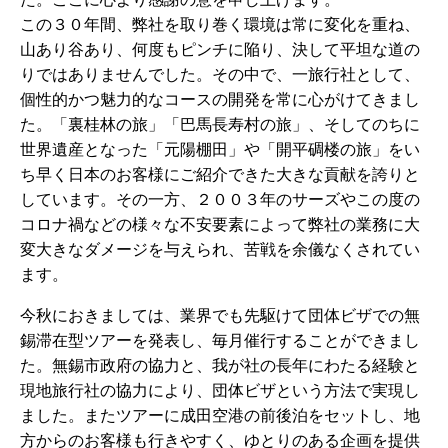
この３０年間、弊社を取り巻く環境は常に変化を重ね、
山あり谷あり、何度もピンチに陥り、決して平坦な道の
りではありませんでした。その中で、一旅行社として、
個性的かつ魅力的なコースの開発を常に心がけてきまし
た。「裏桂林の旅」「巴馬長寿村の旅」、そしてのちに
世界遺産となった「元陽棚田」や「開平碉楼の旅」をい
ち早く日本のお客様にご紹介できた大きな貢献を誇りと
しています。その一方、２００３年のサーズやこの度の
コロナ禍などの様々な不安要素によって弊社の業務に大
変大きなダメージを与えられ、苦戦を余儀なくされてい
ます。
今秋におきましては、業界でも先駆けて団体ビザでの無
錫滞在型ツアーを発表し、毎月催行することができまし
た。無錫市政府の協力と、我が社の長年にわたる経験と
現地旅行社の協力により、団体ビザという方法で実現し
ました。またツアーに成田空港の前後泊をセットし、地
方からのお客様も行きやすく、ゆとりのある企画を提供